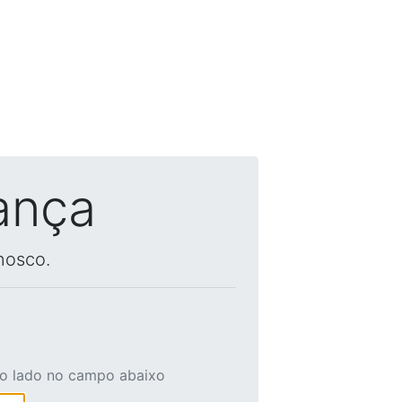
ança
nosco.
ao lado no campo abaixo