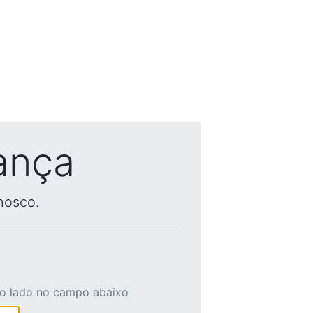
ança
nosco.
ao lado no campo abaixo