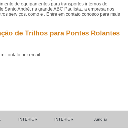
ecimento de equipamentos para transportes internos de
 de Santo André, na grande ABC Paulista., a empresa nos
os serviços, como e . Entre em contato conosco para mais
ção de Trilhos para Pontes Rolantes
em contato por email.
a
INTERIOR
INTERIOR
Jundiaí