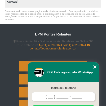
Sumaré
O conteúdo do texto desta página é de direito reservado. Sua reprodução, parcial ou
total, mesmo citando nossos links, é proibida sem a autorização do autor. Crime de
violação de direito autoral – artigo 184 do Código Penal –
Lei 9610/98 - Lei de direitos
autorais
.
EPM Pontes Rolantes
Rua Islândia, 99 - Distrito Industrial Bandeirantes Salto - SP
CEP: 13326-193
(11) 4028-3824
(11) 4028-3824
contato@epmpontesrolantes.com.br
Home
Olá! Fale agora pelo WhatsApp
Serviços
Insira seu telefone
Contato
Mapa do site