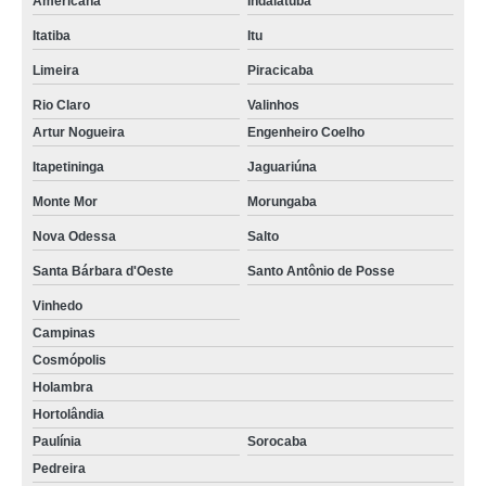
Americana
Indaiatuba
Itatiba
Itu
Limeira
Piracicaba
Rio Claro
Valinhos
Artur Nogueira
Engenheiro Coelho
Itapetininga
Jaguariúna
Monte Mor
Morungaba
Nova Odessa
Salto
Santa Bárbara d'Oeste
Santo Antônio de Posse
Vinhedo
Campinas
Cosmópolis
Holambra
Hortolândia
Paulínia
Sorocaba
Pedreira