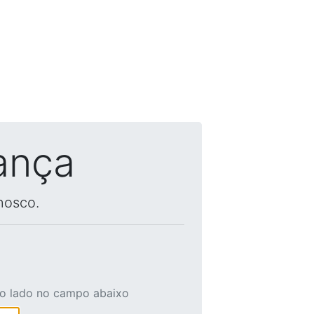
ança
nosco.
ao lado no campo abaixo