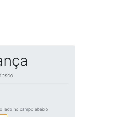
ança
nosco.
ao lado no campo abaixo