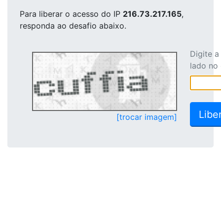
Para liberar o acesso
do IP
216.73.217.165
,
responda ao desafio abaixo.
Digite 
lado no
[trocar imagem]