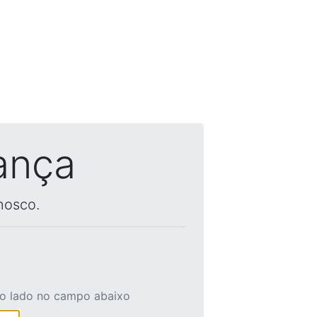
ança
nosco.
ao lado no campo abaixo