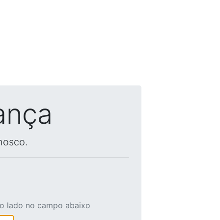
ança
nosco.
ao lado no campo abaixo